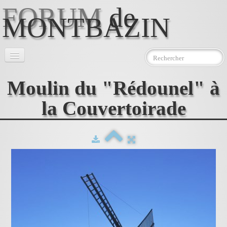
FORUM
de
MONTBAZIN
Accueil
Moulin du "Rédounel" à
l'Association
▼
la Couvertoirade
Le Moulin
▼
Photos
Téléchargements
Contact
AEMJ