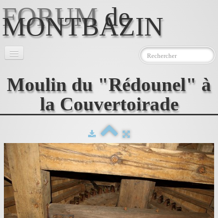
FORUM
de
MONTBAZIN
Accueil
Moulin du "Rédounel" à
l'Association
▼
la Couvertoirade
Le Moulin
▼
Photos
Téléchargements
Contact
AEMJ