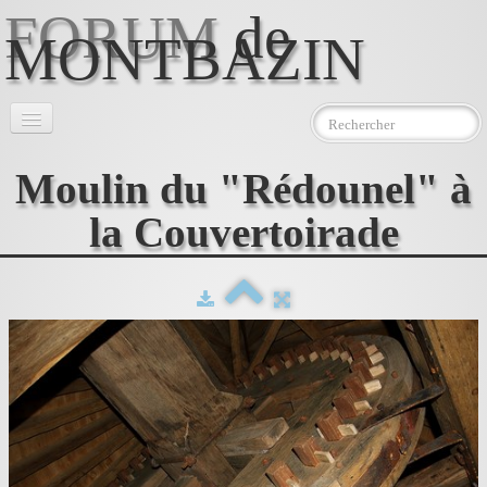
FORUM
de
MONTBAZIN
Accueil
Moulin du "Rédounel" à
l'Association
▼
la Couvertoirade
Le Moulin
▼
Photos
Téléchargements
Contact
AEMJ