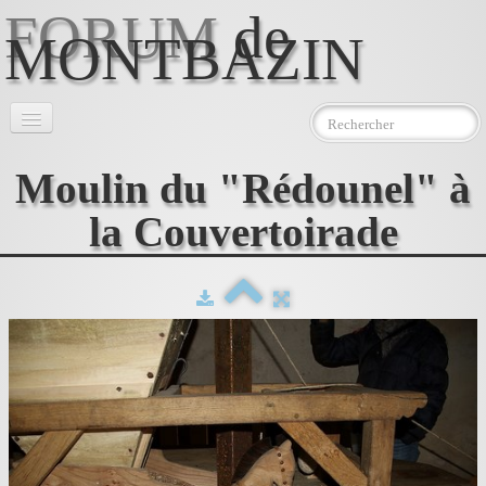
FORUM
de
MONTBAZIN
Accueil
Moulin du "Rédounel" à
l'Association
▼
la Couvertoirade
Le Moulin
▼
Photos
Téléchargements
Contact
AEMJ