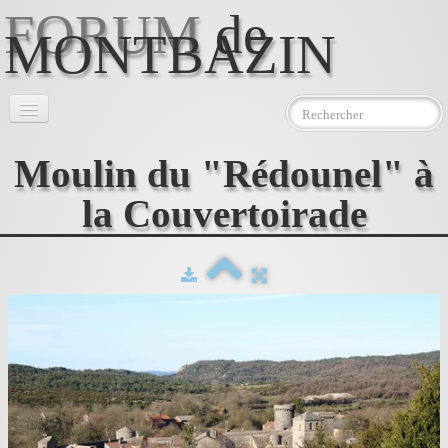
FORUM
de
MONTBAZIN
Accueil
Moulin du "Rédounel" à
l'Association
▼
la Couvertoirade
Le Moulin
▼
Photos
Téléchargements
Contact
AEMJ