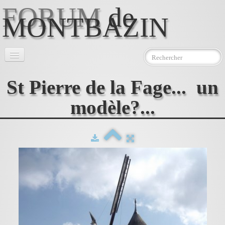
FORUM
de
MONTBAZIN
Accueil
St Pierre de la Fage... un
l'Association
▼
modèle?...
Le Moulin
▼
Photos
Téléchargements
Contact
AEMJ