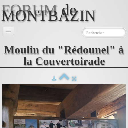
FORUM
de
MONTBAZIN
Accueil
Moulin du "Rédounel" à
l'Association
▼
la Couvertoirade
Le Moulin
▼
Photos
Téléchargements
Contact
AEMJ