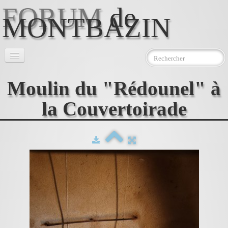
FORUM
de
MONTBAZIN
Accueil
Moulin du "Rédounel" à
l'Association
▼
la Couvertoirade
Le Moulin
▼
Photos
Téléchargements
Contact
AEMJ