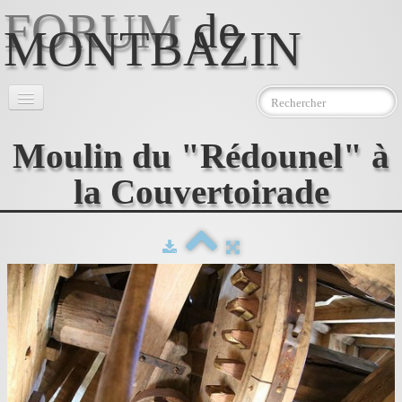
FORUM
de
MONTBAZIN
Accueil
Moulin du "Rédounel" à
l'Association
▼
la Couvertoirade
Le Moulin
▼
Photos
Téléchargements
Contact
AEMJ